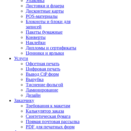
Упаковка
Листовки и флаера
Дисконтные карты
POS-материалы
Блокноты и блоки для
записей
Пакеты бумажные
Конверты
Наклейки
Дипломы и сертификаты
Ценники и ярлыки
Услуги
Офсетная печать
Цифровая печать
Вывод CtP форм
Вырубка
Тиснение фольгой
Ламинирование
Дизайн
Заказчику
Требования к макетам
Калькулятор заказа
Синтетическая бумага
Прямая почтовая рассылка
PDF для печатных форм