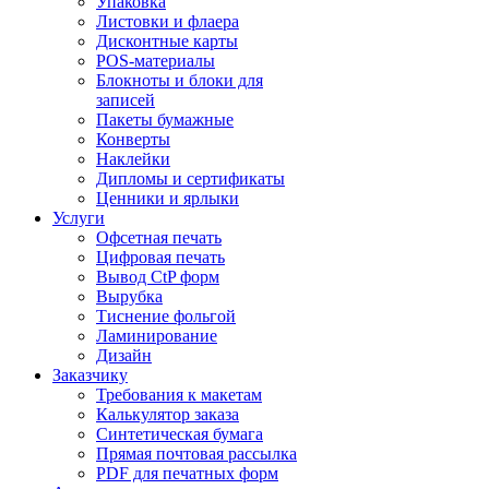
Упаковка
Листовки и флаера
Дисконтные карты
POS-материалы
Блокноты и блоки для
записей
Пакеты бумажные
Конверты
Наклейки
Дипломы и сертификаты
Ценники и ярлыки
Услуги
Офсетная печать
Цифровая печать
Вывод CtP форм
Вырубка
Тиснение фольгой
Ламинирование
Дизайн
Заказчику
Требования к макетам
Калькулятор заказа
Синтетическая бумага
Прямая почтовая рассылка
PDF для печатных форм